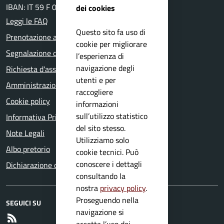
IBAN: IT 59 F 03599 01800 000000132251
dei cookies
Leggi le FAQ
Questo sito fa uso di
Prenotazione appuntamento
cookie per migliorare
Segnalazione disservizio
l’esperienza di
navigazione degli
Richiesta d'assistenza
utenti e per
Amministrazione trasparente
raccogliere
Cookie policy
informazioni
sull’utilizzo statistico
Informativa Privacy
del sito stesso.
Note Legali
Utilizziamo solo
Albo pretorio
cookie tecnici. Può
conoscere i dettagli
Dichiarazione di accessibilità
consultando la
nostra
privacy policy
.
Proseguendo nella
SEGUICI SU
navigazione si
RSS
accetta l’uso dei