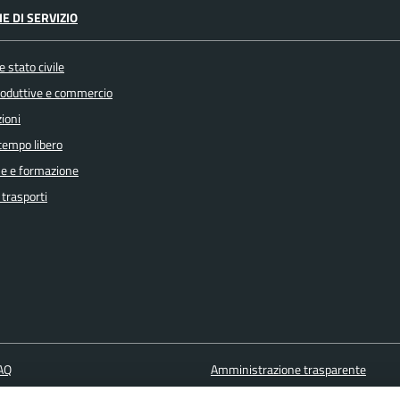
E DI SERVIZIO
 stato civile
produttive e commercio
ioni
 tempo libero
e e formazione
 trasporti
FAQ
Amministrazione trasparente
ione appuntamento
Cookie policy