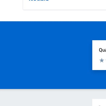
Qua
Valuta
Valu