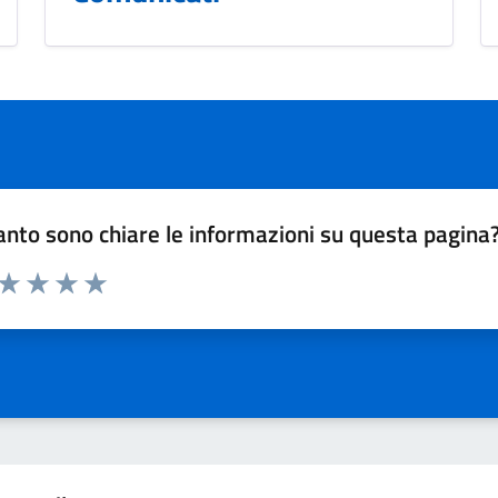
nto sono chiare le informazioni su questa pagina
 da 1 a 5 stelle la pagina
ta 1 stelle su 5
Valuta 2 stelle su 5
Valuta 3 stelle su 5
Valuta 4 stelle su 5
Valuta 5 stelle su 5