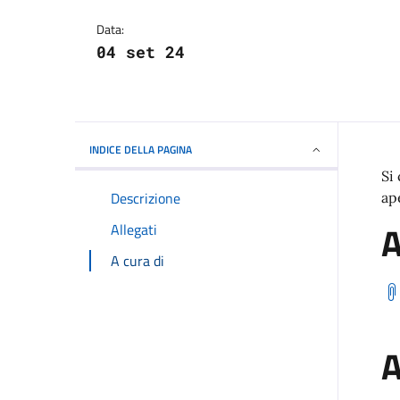
Dettagli della notizi
Data:
04 set 24
INDICE DELLA PAGINA
Si
Descrizione
ape
A
Allegati
A cura di
A