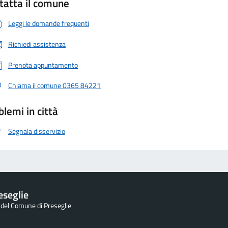
tatta il comune
Leggi le domande frequenti
Richiedi assistenza
Prenota appuntamento
Chiama il comune 0365 84221
blemi in città
Segnala disservizio
eseglie
e del Comune di Preseglie