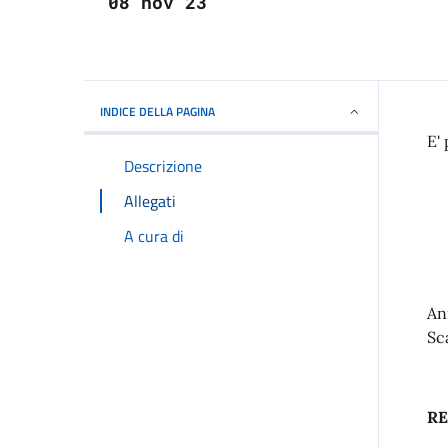
08 nov 23
INDICE DELLA PAGINA
E'
Descrizione
Allegati
A cura di
An
Sc
RE