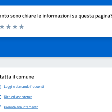
nto sono chiare le informazioni su questa pagina
 da 1 a 5 stelle la pagina
ta 1 stelle su 5
Valuta 2 stelle su 5
Valuta 3 stelle su 5
Valuta 4 stelle su 5
Valuta 5 stelle su 5
tatta il comune
Leggi le domande frequenti
Richiedi assistenza
Prenota appuntamento