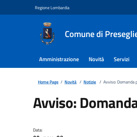
Regione Lombardia
Comune di Presegli
Amministrazione
Novità
Servizi
Home Page
/
Novità
/
Notizie
/
Avviso: Domanda p
Avviso: Domanda
Dettagli della notizi
Data: