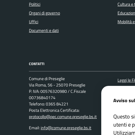
Politici
Cultura e
Organi di governo
Educazion
Uffici
Mobilità e
Documenti e dati
CONTATTI
Comune di Preseglie
Leggi le 
Via Roma, 56 - 25070 Preseglie
Prenotaz
P. IVA: 00576320980 / C.Fiscale
00736840174
Segnalazi
Avviso sul
Telefono: 0365 84221
Richiesta
Posta Elettronica Certificata:
Questo si
protocollo@pec.comune.preseglie.bs.it
utenti e p
Email:
info@comune.preseglie.bs.it
Utilizzia