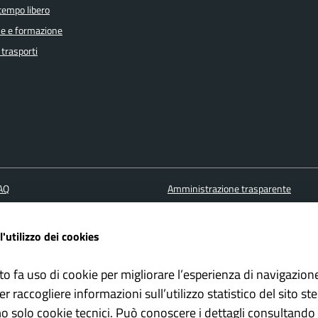
 tempo libero
e e formazione
 trasporti
FAQ
Amministrazione trasparente
ione appuntamento
Cookie policy
one disservizio
Informativa Privacy
l'utilizzo dei cookies
 d'assistenza
Note Legali
Albo pretorio
to fa uso di cookie per migliorare l’esperienza di navigazion
er raccogliere informazioni sull’utilizzo statistico del sito st
Dichiarazione di accessibilità
mo solo cookie tecnici. Può conoscere i dettagli consultando 