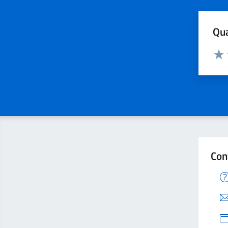
Qua
Valuta
Valu
Con