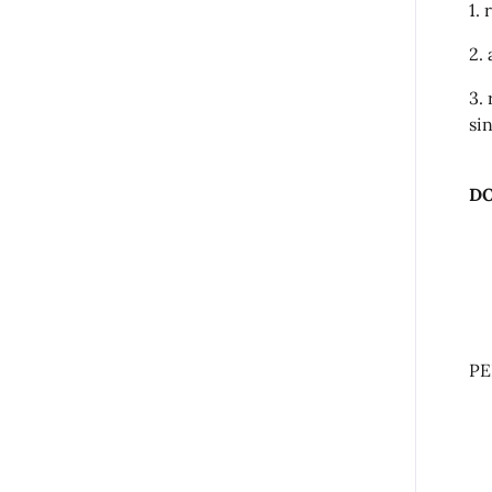
1.
2.
3.
si
DO
PE