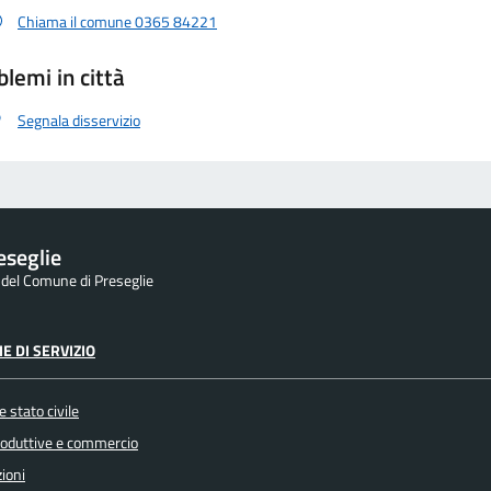
Chiama il comune 0365 84221
blemi in città
Segnala disservizio
eseglie
e del Comune di Preseglie
E DI SERVIZIO
 stato civile
produttive e commercio
ioni