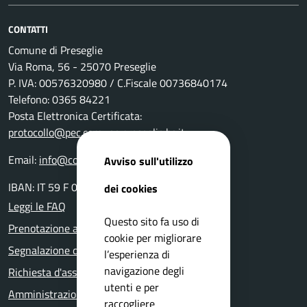
CONTATTI
Comune di Preseglie
Via Roma, 56 - 25070 Preseglie
P. IVA: 00576320980 / C.Fiscale 00736840174
Telefono: 0365 84221
Posta Elettronica Certificata:
protocollo@pec.comune.preseglie.bs.it
Email:
info@comune.preseglie.bs.it
Avviso sull'utilizzo
IBAN: IT 59 F 03599 01800 000000132251
dei cookies
Leggi le FAQ
Questo sito fa uso di
Prenotazione appuntamento
cookie per migliorare
Segnalazione disservizio
l’esperienza di
navigazione degli
Richiesta d'assistenza
utenti e per
Amministrazione trasparente
raccogliere