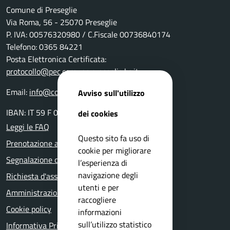
Comune di Preseglie
Via Roma, 56 - 25070 Preseglie
P. IVA: 00576320980 / C.Fiscale 00736840174
Telefono: 0365 84221
Posta Elettronica Certificata:
protocollo@pec.comune.preseglie.bs.it
Email:
info@comune.preseglie.bs.it
Avviso sull'utilizzo
IBAN: IT 59 F 03599 01800 000000132251
dei cookies
Leggi le FAQ
Questo sito fa uso di
Prenotazione appuntamento
cookie per migliorare
Segnalazione disservizio
l’esperienza di
navigazione degli
Richiesta d'assistenza
utenti e per
Amministrazione trasparente
raccogliere
Cookie policy
informazioni
sull’utilizzo statistico
Informativa Privacy